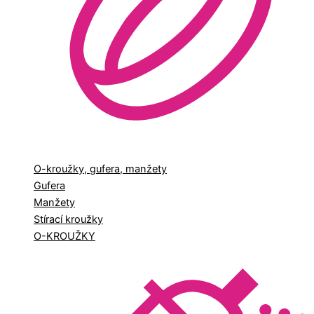
O-kroužky, gufera, manžety
Gufera
Manžety
Stírací kroužky
O-KROUŽKY