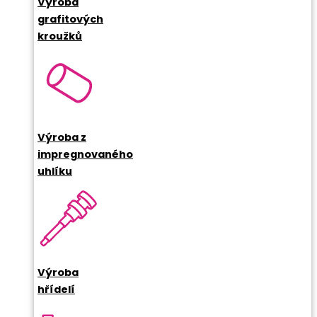
Výroba
grafitových
kroužků
Výroba z
impregnovaného
uhlíku
Výroba
hřídelí