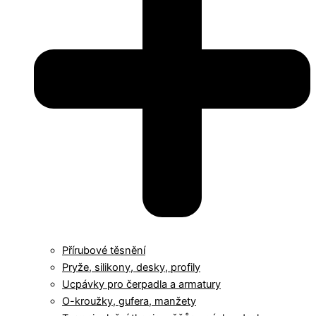
Přírubové těsnění
Pryže, silikony, desky, profily
Ucpávky pro čerpadla a armatury
O-kroužky, gufera, manžety