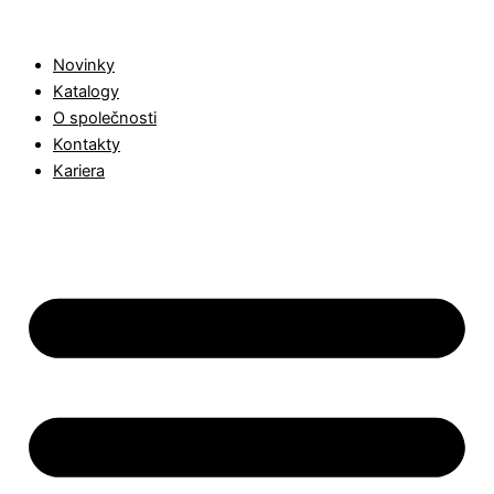
Těsnicí
Products
Přeskočit
deska
search
na
CS
Novinky
obsah
1310
Katalogy
množství
O společnosti
Kontakty
Kariera