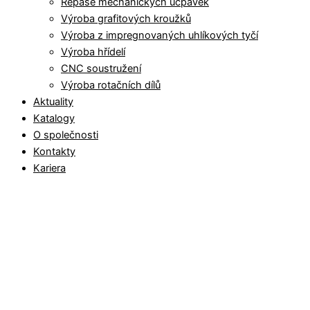
Repase mechanických ucpávek
Výroba grafitových kroužků
Výroba z impregnovaných uhlíkových tyčí
Výroba hřídelí
CNC soustružení
Výroba rotačních dílů
Aktuality
Katalogy
O společnosti
Kontakty
Kariera