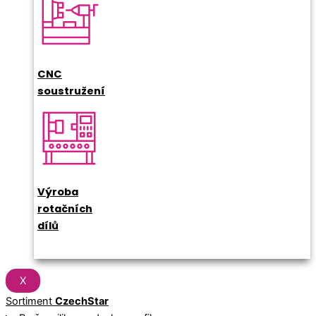
CNC
soustružení
Výroba
rotačních
dílů
X
Sortiment
CzechStar