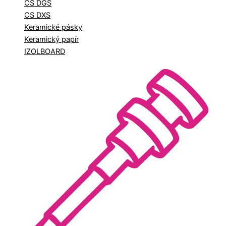
CS DGS
CS DXS
Keramické pásky
Keramický papír
IZOLBOARD