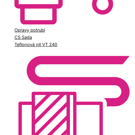
Opravy potrubí
CS Sada
Teflonová nit VT 240