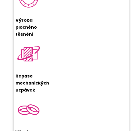
Výroba
plochého
těsnění
Repase
mechanických
ucpávek