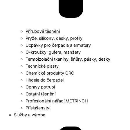
Přírubové těsnění
Pryže, silikony, desky, profily
Ucpávky pro čerpadla a armatury
O-kroužky, gufera, manžety
Termoizolační tkaniny, šňůry, pásky, desky
Technické plasty
Chemické produkty CRC
Hřídele do čerpadel
Opravy potrubí
Ostatní těsnění
Profesionální nářadí METRINCH
Příslušenství
Služby a výroba