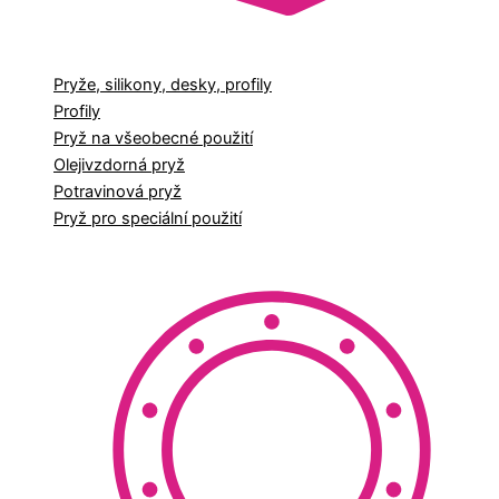
Pryže, silikony, desky, profily
Profily
Pryž na všeobecné použití
Olejivzdorná pryž
Potravinová pryž
Pryž pro speciální použití