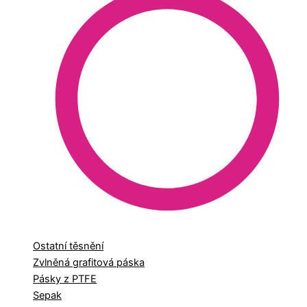
Ostatní těsnění
Zvlněná grafitová páska
Pásky z PTFE
Sepak