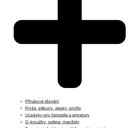
Přírubové těsnění
Pryže, silikony, desky, profily
Ucpávky pro čerpadla a armatury
O-kroužky, gufera, manžety