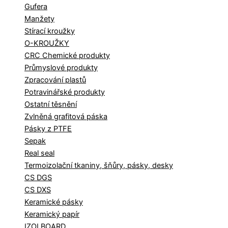
Gufera
Manžety
Stírací kroužky
O-KROUŽKY
CRC Chemické produkty
Průmyslové produkty
Zpracování plastů
Potravinářské produkty
Ostatní těsnění
Zvlněná grafitová páska
Pásky z PTFE
Sepak
Real seal
Termoizolační tkaniny, šňůry, pásky, desky
CS DGS
CS DXS
Keramické pásky
Keramický papír
IZOLBOARD