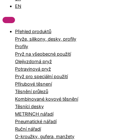
EN
Přehled produktů
Pryže, silikony, desky, profily
Profily
Pryž na všeobecné použití
Olejivzdorná pryž
Potravinová pryž
Pryž pro speciální použití
Přírubové těsnení
Těsnění průlezů
Kombinované kovové těsnění
Těsníci desky
METRINCH nářadí
Pneumatické nářadí
Ruční nářadí
O-kroužky, gufera, manžety