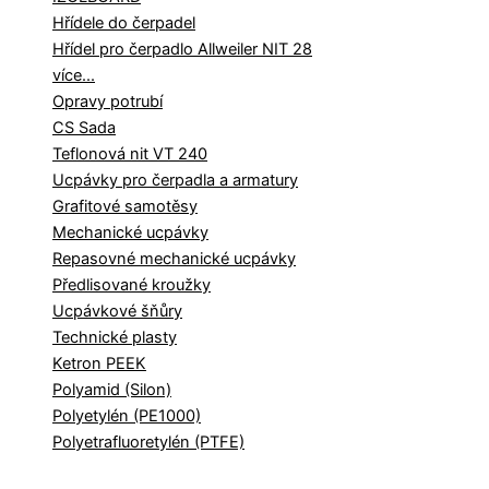
Hřídele do čerpadel
Hřídel pro čerpadlo Allweiler NIT 28
více...
Opravy potrubí
CS Sada
Teflonová nit VT 240
Ucpávky pro čerpadla a armatury
Grafitové samotěsy
Mechanické ucpávky
Repasovné mechanické ucpávky
Předlisované kroužky
Ucpávkové šňůry
Technické plasty
Ketron PEEK
Polyamid (Silon)
Polyetylén (PE1000)
Polyetrafluoretylén (PTFE)