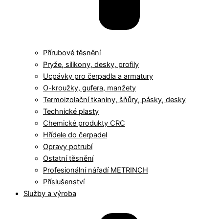
Přírubové těsnění
Pryže, silikony, desky, profily
Ucpávky pro čerpadla a armatury
O-kroužky, gufera, manžety
Termoizolační tkaniny, šňůry, pásky, desky
Technické plasty
Chemické produkty CRC
Hřídele do čerpadel
Opravy potrubí
Ostatní těsnění
Profesionální nářadí METRINCH
Příslušenství
Služby a výroba