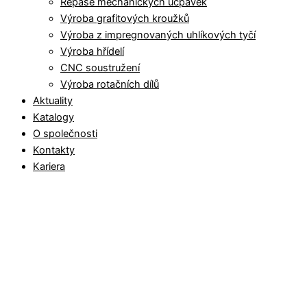
Repase mechanických ucpávek
Výroba grafitových kroužků
Výroba z impregnovaných uhlíkových tyčí
Výroba hřídelí
CNC soustružení
Výroba rotačních dílů
Aktuality
Katalogy
O společnosti
Kontakty
Kariera