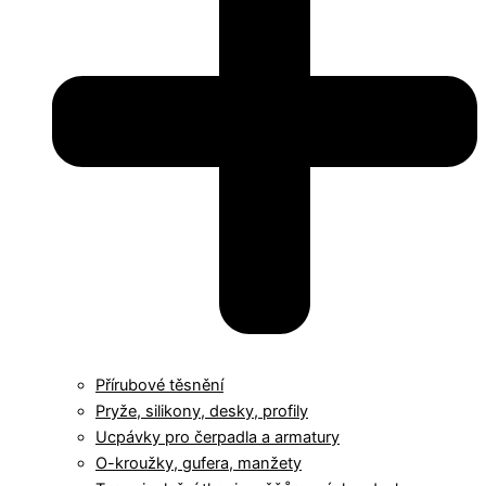
Přírubové těsnění
Pryže, silikony, desky, profily
Ucpávky pro čerpadla a armatury
O-kroužky, gufera, manžety