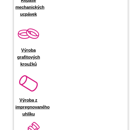
Repase
mechanických
ucpávek
Výroba
grafitových
kroužků
Výroba z
impregnovaného
uhlíku