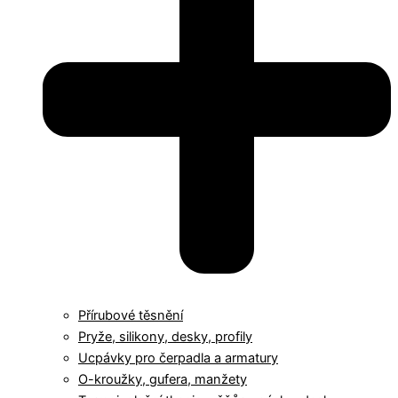
Přírubové těsnění
Pryže, silikony, desky, profily
Ucpávky pro čerpadla a armatury
O-kroužky, gufera, manžety