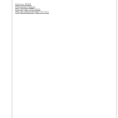
Ketron PEEK
Polyamid (Silon)
Polyetylén (PE1000)
Polyetrafluoretylén (PTFE)