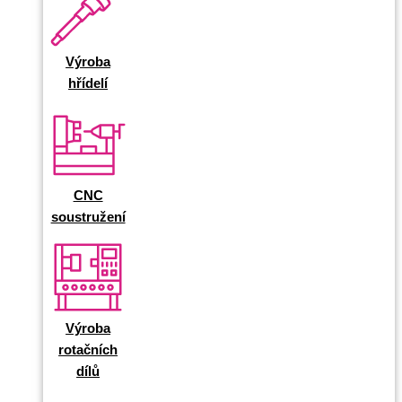
Výroba
hřídelí
CNC
soustružení
Výroba
rotačních
dílů