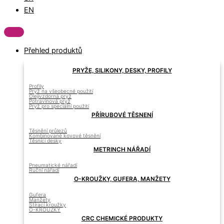
EN
Přehled produktů
PRYŽE, SILIKONY, DESKY, PROFILY
Profily
Pryž na všeobecné použití
Olejivzdorná pryž
Potravinová pryž
Pryž pro speciální použití
PŘÍRUBOVÉ TĚSNENÍ
Těsnění průlezů
Kombinované kovové těsnění
Těsníci desky
METRINCH NÁŘADÍ
Pneumatické nářadí
Ruční nářadí
O-KROUŽKY, GUFERA, MANŽETY
Gufera
Manžety
Stírací kroužky
O-KROUŽKY
CRC CHEMICKÉ PRODUKTY