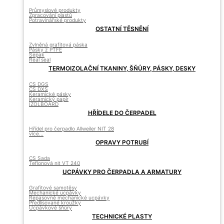
Průmyslové produkty
Zpracování plastů
Potravinářské produkty
OSTATNÍ TĚSNĚNÍ
Zvlněná grafitová páska
Pásky z PTFE
Sepak
Real seal
TERMOIZOLAČNÍ TKANINY, ŠŇŮRY, PÁSKY, DESKY
CS DGS
CS DXS
Keramické pásky
Keramický papír
IZOLBOARD
HŘÍDELE DO ČERPADEL
Hřídel pro čerpadlo Allweiler NIT 28
více...
OPRAVY POTRUBÍ
CS Sada
Teflonová nit VT 240
UCPÁVKY PRO ČERPADLA A ARMATURY
Grafitové samotěsy
Mechanické ucpávky
Repasovné mechanické ucpávky
Předlisované kroužky
Ucpávkové šňůry
TECHNICKÉ PLASTY