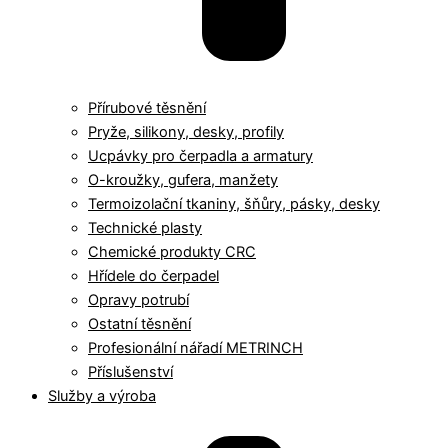
Přírubové těsnění
Pryže, silikony, desky, profily
Ucpávky pro čerpadla a armatury
O-kroužky, gufera, manžety
Termoizolační tkaniny, šňůry, pásky, desky
Technické plasty
Chemické produkty CRC
Hřídele do čerpadel
Opravy potrubí
Ostatní těsnění
Profesionální nářadí METRINCH
Příslušenství
Služby a výroba