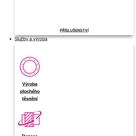
PŘÍSLUŠENSTVÍ
Služby a výroba
Výroba
plochého
těsnění