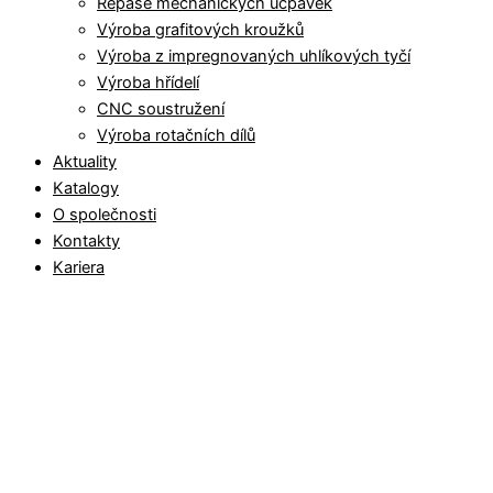
Repase mechanických ucpávek
Výroba grafitových kroužků
Výroba z impregnovaných uhlíkových tyčí
Výroba hřídelí
CNC soustružení
Výroba rotačních dílů
Aktuality
Katalogy
O společnosti
Kontakty
Kariera