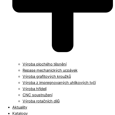
Výroba plochého těsnění
Repase mechanických ucpávek
Výroba grafitových kroužků
Výroba z impregnovaných uhlíkových tyčí
Výroba hřídelí
CNC soustružení
Výroba rotačních dílů
Aktuality
Katalogy