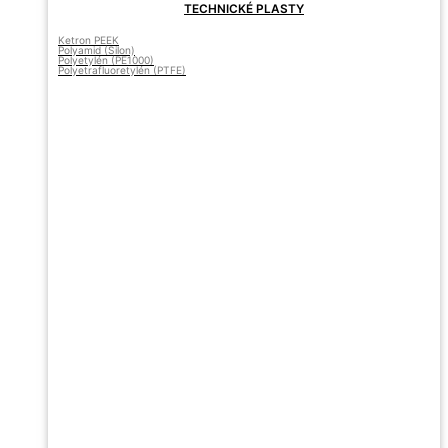
TECHNICKÉ PLASTY
Ketron PEEK
Polyamid (Silon)
Polyetylén (PE1000)
Polyetrafluoretylén (PTFE)