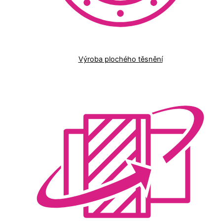
Výroba plochého těsnění