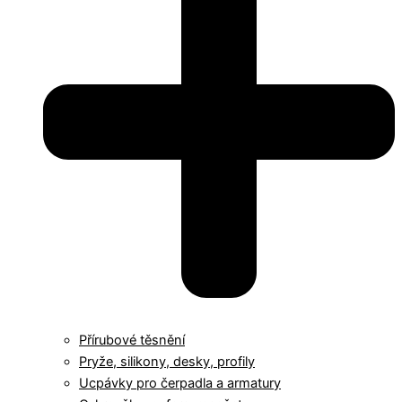
Přírubové těsnění
Pryže, silikony, desky, profily
Ucpávky pro čerpadla a armatury