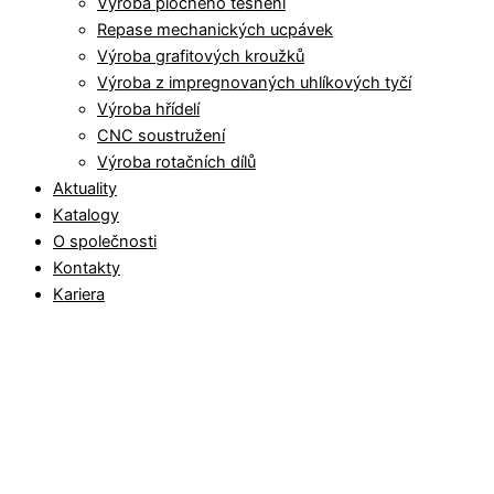
Výroba plochého těsnění
Repase mechanických ucpávek
Výroba grafitových kroužků
Výroba z impregnovaných uhlíkových tyčí
Výroba hřídelí
CNC soustružení
Výroba rotačních dílů
Aktuality
Katalogy
O společnosti
Kontakty
Kariera