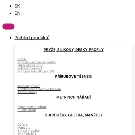
SK
EN
Přehled produktů
PRYŽE, SILIKONY, DESKY, PROFILY
Profily
Pryž na všeobecné použití
Olejivzdorná pryž
Potravinová pryž
Pryž pro speciální použití
PŘÍRUBOVÉ TĚSNENÍ
Těsnění průlezů
Kombinované kovové těsnění
Těsníci desky
METRINCH NÁŘADÍ
Pneumatické nářadí
Ruční nářadí
O-KROUŽKY, GUFERA, MANŽETY
Gufera
Manžety
Stírací kroužky
O-KROUŽKY