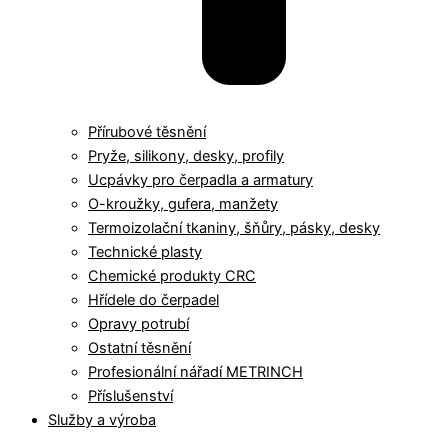
Přírubové těsnění
Pryže, silikony, desky, profily
Ucpávky pro čerpadla a armatury
O-kroužky, gufera, manžety
Termoizolační tkaniny, šňůry, pásky, desky
Technické plasty
Chemické produkty CRC
Hřídele do čerpadel
Opravy potrubí
Ostatní těsnění
Profesionální nářadí METRINCH
Příslušenství
Služby a výroba