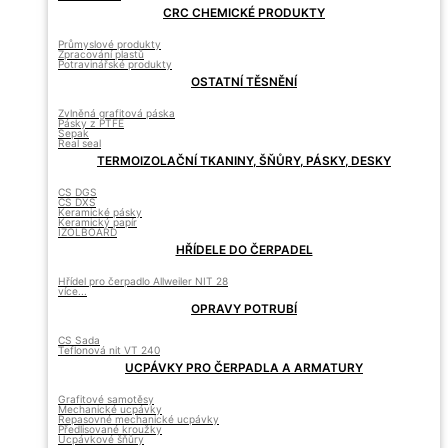
CRC CHEMICKÉ PRODUKTY
Průmyslové produkty
Zpracování plastů
Potravinářské produkty
OSTATNÍ TĚSNĚNÍ
Zvlněná grafitová páska
Pásky z PTFE
Sepak
Real seal
TERMOIZOLAČNÍ TKANINY, ŠŇŮRY, PÁSKY, DESKY
CS DGS
CS DXS
Keramické pásky
Keramický papír
IZOLBOARD
HŘÍDELE DO ČERPADEL
Hřídel pro čerpadlo Allweiler NIT 28
více...
OPRAVY POTRUBÍ
CS Sada
Teflonová nit VT 240
UCPÁVKY PRO ČERPADLA A ARMATURY
Grafitové samotěsy
Mechanické ucpávky
Repasovné mechanické ucpávky
Předlisované kroužky
Ucpávkové šňůry