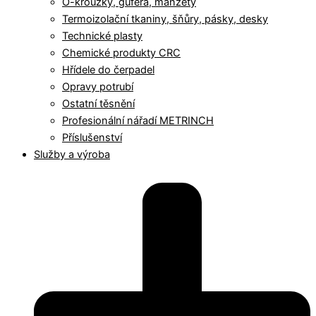
O-kroužky, gufera, manžety
Termoizolační tkaniny, šňůry, pásky, desky
Technické plasty
Chemické produkty CRC
Hřídele do čerpadel
Opravy potrubí
Ostatní těsnění
Profesionální nářadí METRINCH
Příslušenství
Služby a výroba