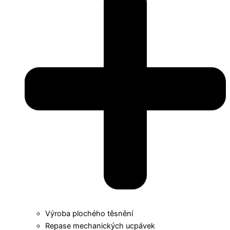
Výroba plochého těsnění
Repase mechanických ucpávek