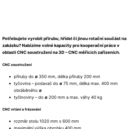
Potřebujete vyrobit přírubu, hřídel či jinou rotační součást na
zakázku? Nabízíme volné kapacity pro kooperační práce v
oblasti CNC soustružení na 3D – CNC měřících zařízeních.
CNC soustružení
příruby do
∅
350 mm, délka příruby 200 mm
tyčovina – podavač do
∅
75 mm, délka max. 400 mm
obráběného
∅
tyčinoviny – do
∅
200 mm a max. váhy 40 kg
CNC vrtání a frézování
rozměr stolu 1020 mm x 600 mm
maximální výška obrobku 400 mm