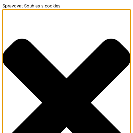
Funkční
Statistiky
Předvolby
Marketing
Přeskočit
Spravovat Souhlas s cookies
na
obsah