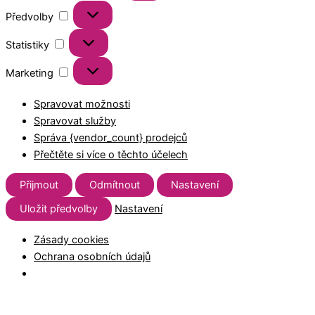
Předvolby
Statistiky
Marketing
Spravovat možnosti
Spravovat služby
Správa {vendor_count} prodejců
Přečtěte si více o těchto účelech
Přijmout
Odmítnout
Nastavení
Uložit předvolby
Nastavení
Zásady cookies
Ochrana osobních údajů