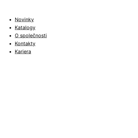
NBR-
Products
Přeskočit
SBR
search
na
70
Novinky
obsah
množství
Katalogy
O společnosti
Kontakty
Kariera