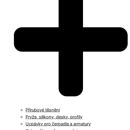
Přírubové těsnění
Pryže, silikony, desky, profily
Ucpávky pro čerpadla a armatury