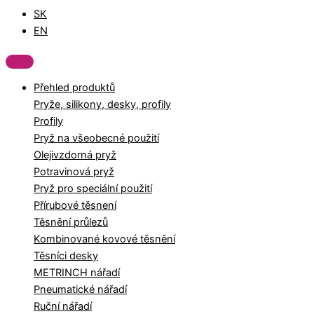
SK
EN
Přehled produktů
Pryže, silikony, desky, profily
Profily
Pryž na všeobecné použití
Olejivzdorná pryž
Potravinová pryž
Pryž pro speciální použití
Přírubové těsnení
Těsnění průlezů
Kombinované kovové těsnění
Těsníci desky
METRINCH nářadí
Pneumatické nářadí
Ruční nářadí