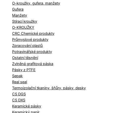
O-kroužky, gufera, manžety
Gufera
Manžety
Stírací kroužky
O-KROUŽKY
CRC Chemické produkty
Průmyslové produkty
Zpracování plastů
Potravinářské produkty
Ostatní těsnění
Zvlněná grafitová páska
Pásky z PTFE
Sepak
Real seal
Termoizolační tkaniny, šňůry, pásky, desky
CS DGS
CS DXS
Keramické pásky
Keramický papír