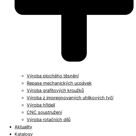
Výroba plochého těsnění
Repase mechanických ucpávek
Výroba grafitových kroužků
Výroba z impregnovaných uhlíkových tyčí
Výroba hřídelí
CNC soustružení
Výroba rotačních dílů
Aktuality
Katalogy