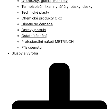
O-kroužky, gufera, manžety
Termoizolační tkaniny, šňůry, pásky, desky
Technické plasty
Chemické produkty CRC
Hřídele do čerpadel
Opravy potrubí
Ostatní těsnění
Profesionální nářadí METRINCH
Příslušenství
Služby a výroba