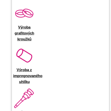
Výroba
grafitových
kroužků
Výroba z
impregnovaného
uhlíku