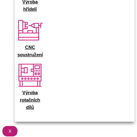
Výroba
hřídelí
CNC
soustružení
Výroba
rotačních
dílů
X