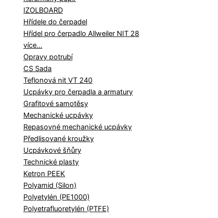
IZOLBOARD
Hřídele do čerpadel
Hřídel pro čerpadlo Allweiler NIT 28
více...
Opravy potrubí
CS Sada
Teflonová nit VT 240
Ucpávky pro čerpadla a armatury
Grafitové samotěsy
Mechanické ucpávky
Repasovné mechanické ucpávky
Předlisované kroužky
Ucpávkové šňůry
Technické plasty
Ketron PEEK
Polyamid (Silon)
Polyetylén (PE1000)
Polyetrafluoretylén (PTFE)