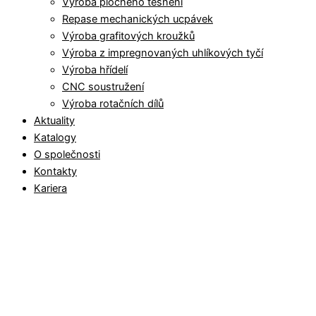
Výroba plochého těsnění
Repase mechanických ucpávek
Výroba grafitových kroužků
Výroba z impregnovaných uhlíkových tyčí
Výroba hřídelí
CNC soustružení
Výroba rotačních dílů
Aktuality
Katalogy
O společnosti
Kontakty
Kariera