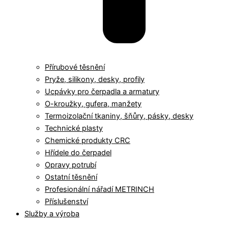
Přírubové těsnění
Pryže, silikony, desky, profily
Ucpávky pro čerpadla a armatury
O-kroužky, gufera, manžety
Termoizolační tkaniny, šňůry, pásky, desky
Technické plasty
Chemické produkty CRC
Hřídele do čerpadel
Opravy potrubí
Ostatní těsnění
Profesionální nářadí METRINCH
Příslušenství
Služby a výroba