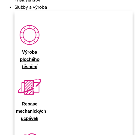
Příslušenství
Služby a výroba
Výroba
plochého
těsnění
Repase
mechanických
ucpávek