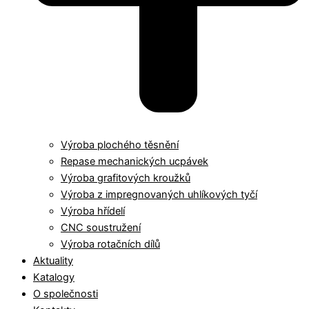
Výroba plochého těsnění
Repase mechanických ucpávek
Výroba grafitových kroužků
Výroba z impregnovaných uhlíkových tyčí
Výroba hřídelí
CNC soustružení
Výroba rotačních dílů
Aktuality
Katalogy
O společnosti