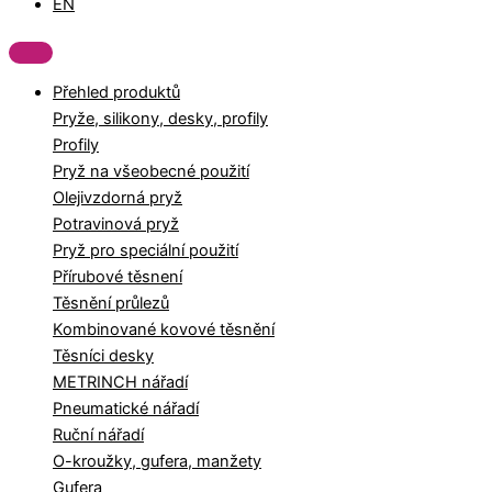
EN
Přehled produktů
Pryže, silikony, desky, profily
Profily
Pryž na všeobecné použití
Olejivzdorná pryž
Potravinová pryž
Pryž pro speciální použití
Přírubové těsnení
Těsnění průlezů
Kombinované kovové těsnění
Těsníci desky
METRINCH nářadí
Pneumatické nářadí
Ruční nářadí
O-kroužky, gufera, manžety
Gufera