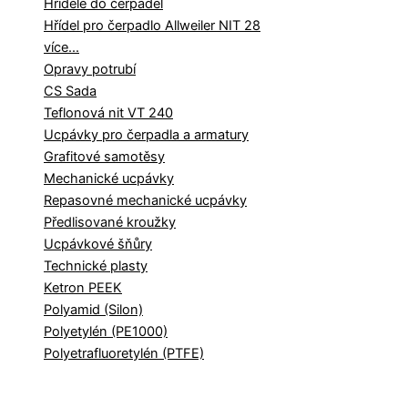
Hřídele do čerpadel
Hřídel pro čerpadlo Allweiler NIT 28
více...
Opravy potrubí
CS Sada
Teflonová nit VT 240
Ucpávky pro čerpadla a armatury
Grafitové samotěsy
Mechanické ucpávky
Repasovné mechanické ucpávky
Předlisované kroužky
Ucpávkové šňůry
Technické plasty
Ketron PEEK
Polyamid (Silon)
Polyetylén (PE1000)
Polyetrafluoretylén (PTFE)