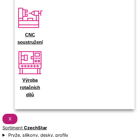
CNC
soustružení
Výroba
rotačních
dílů
X
Sortiment
CzechStar
Pryže, silikony, desky, profily