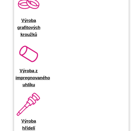
Výroba
grafitových
kroužků
Výroba z
impregnovaného
uhlíku
Výroba
hřídelí