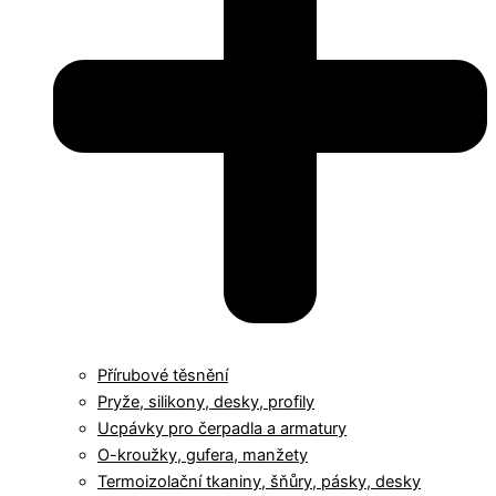
Přírubové těsnění
Pryže, silikony, desky, profily
Ucpávky pro čerpadla a armatury
O-kroužky, gufera, manžety
Termoizolační tkaniny, šňůry, pásky, desky