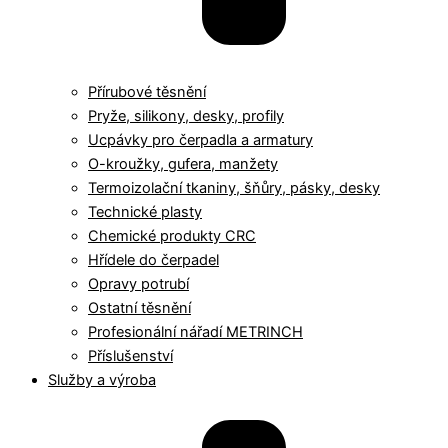
Přírubové těsnění
Pryže, silikony, desky, profily
Ucpávky pro čerpadla a armatury
O-kroužky, gufera, manžety
Termoizolační tkaniny, šňůry, pásky, desky
Technické plasty
Chemické produkty CRC
Hřídele do čerpadel
Opravy potrubí
Ostatní těsnění
Profesionální nářadí METRINCH
Příslušenství
Služby a výroba