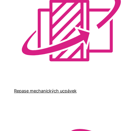
Repase mechanických ucpávek