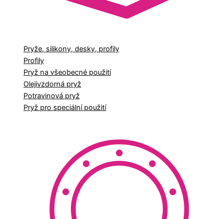
Pryže, silikony, desky, profily
Profily
Pryž na všeobecné použití
Olejivzdorná pryž
Potravinová pryž
Pryž pro speciální použití