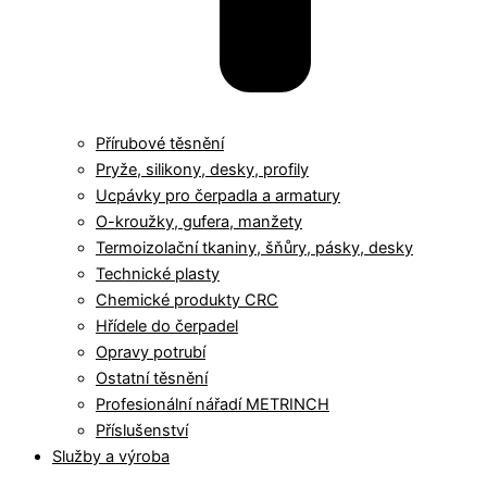
Přírubové těsnění
Pryže, silikony, desky, profily
Ucpávky pro čerpadla a armatury
O-kroužky, gufera, manžety
Termoizolační tkaniny, šňůry, pásky, desky
Technické plasty
Chemické produkty CRC
Hřídele do čerpadel
Opravy potrubí
Ostatní těsnění
Profesionální nářadí METRINCH
Příslušenství
Služby a výroba