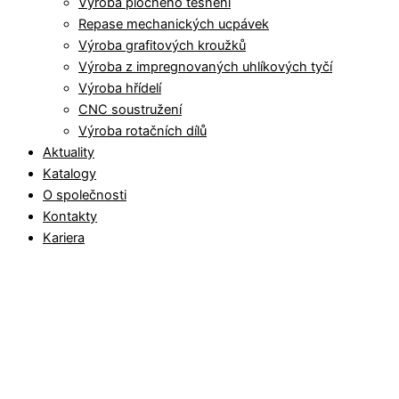
Výroba plochého těsnění
Repase mechanických ucpávek
Výroba grafitových kroužků
Výroba z impregnovaných uhlíkových tyčí
Výroba hřídelí
CNC soustružení
Výroba rotačních dílů
Aktuality
Katalogy
O společnosti
Kontakty
Kariera