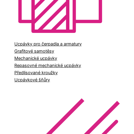
Ucpávky pro čerpadla a armatury
Grafitové samotěsy
Mechanické ucpávky
Repasovné mechanické ucpávky
Předlisované kroužky
Ucpávkové šňůry