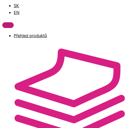
SK
EN
Přehled produktů