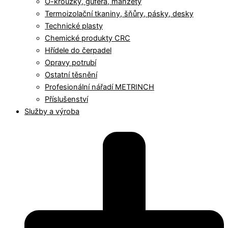
O-kroužky, gufera, manžety
Termoizolační tkaniny, šňůry, pásky, desky
Technické plasty
Chemické produkty CRC
Hřídele do čerpadel
Opravy potrubí
Ostatní těsnění
Profesionální nářadí METRINCH
Příslušenství
Služby a výroba