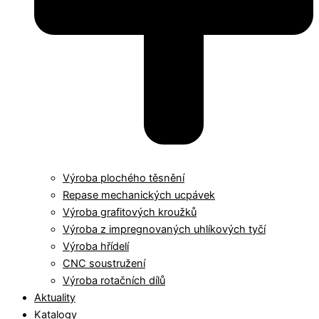
Výroba plochého těsnění
Repase mechanických ucpávek
Výroba grafitových kroužků
Výroba z impregnovaných uhlíkových tyčí
Výroba hřídelí
CNC soustružení
Výroba rotačních dílů
Aktuality
Katalogy