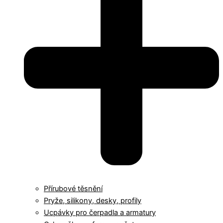
Přírubové těsnění
Pryže, silikony, desky, profily
Ucpávky pro čerpadla a armatury