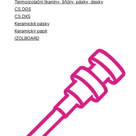
Termoizolační tkaniny, šňůry, pásky, desky
CS DGS
CS DXS
Keramické pásky
Keramický papír
IZOLBOARD