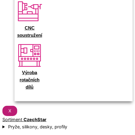
CNC
soustružení
Výroba
rotačních
dílů
X
Sortiment
CzechStar
Pryže, silikony, desky, profily