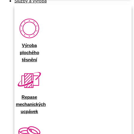
Služby a výroba
Výroba
plochého
těsnění
Repase
mechanických
ucpávek