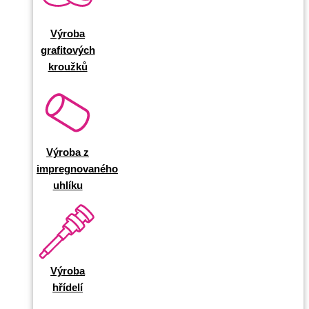
Výroba
grafitových
kroužků
Výroba z
impregnovaného
uhlíku
Výroba
hřídelí