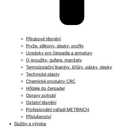
Přírubové těsnění
Pryže, silikony, desky, profily
Ucpávky pro čerpadla a armatury
O-kroužky, gufera, manžety
Termoizolační tkaniny, šňůry, pásky, desky
Technické plasty
Chemické produkty CRC
Hřídele do čerpadel
Opravy potrubí
Ostatní těsnění
Profesionální nářadí METRINCH
Příslušenství
Služby a výroba