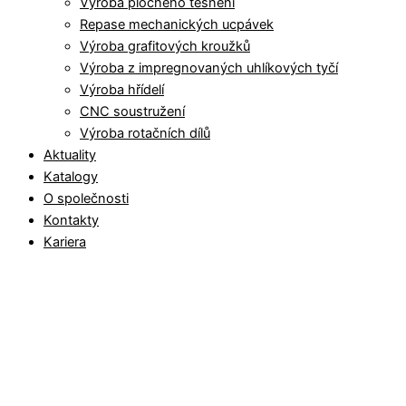
Výroba plochého těsnění
Repase mechanických ucpávek
Výroba grafitových kroužků
Výroba z impregnovaných uhlíkových tyčí
Výroba hřídelí
CNC soustružení
Výroba rotačních dílů
Aktuality
Katalogy
O společnosti
Kontakty
Kariera