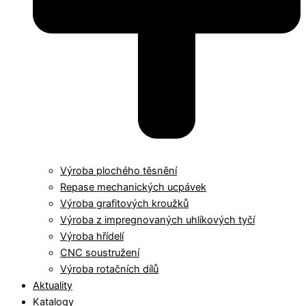
Výroba plochého těsnění
Repase mechanických ucpávek
Výroba grafitových kroužků
Výroba z impregnovaných uhlíkových tyčí
Výroba hřídelí
CNC soustružení
Výroba rotačních dílů
Aktuality
Katalogy