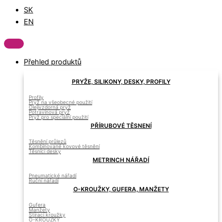
SK
EN
Přehled produktů
PRYŽE, SILIKONY, DESKY, PROFILY
Profily
Pryž na všeobecné použití
Olejivzdorná pryž
Potravinová pryž
Pryž pro speciální použití
PŘÍRUBOVÉ TĚSNENÍ
Těsnění průlezů
Kombinované kovové těsnění
Těsníci desky
METRINCH NÁŘADÍ
Pneumatické nářadí
Ruční nářadí
O-KROUŽKY, GUFERA, MANŽETY
Gufera
Manžety
Stírací kroužky
O-KROUŽKY