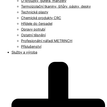
O-kroužky, gufera, manžety
Termoizolační tkaniny, šňůry, pásky, desky
Technické plasty
Chemické produkty CRC
Hřídele do čerpadel
Opravy potrubí
Ostatní těsnění
Profesionální nářadí METRINCH
Příslušenství
Služby a výroba