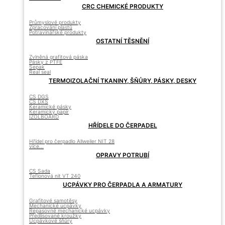
CRC CHEMICKÉ PRODUKTY
Průmyslové produkty
Zpracování plastů
Potravinářské produkty
OSTATNÍ TĚSNĚNÍ
Zvlněná grafitová páska
Pásky z PTFE
Sepak
Real seal
TERMOIZOLAČNÍ TKANINY, ŠŇŮRY, PÁSKY, DESKY
CS DGS
CS DXS
Keramické pásky
Keramický papír
IZOLBOARD
HŘÍDELE DO ČERPADEL
Hřídel pro čerpadlo Allweiler NIT 28
více...
OPRAVY POTRUBÍ
CS Sada
Teflonová nit VT 240
UCPÁVKY PRO ČERPADLA A ARMATURY
Grafitové samotěsy
Mechanické ucpávky
Repasovné mechanické ucpávky
Předlisované kroužky
Ucpávkové šňůry