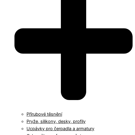
Přírubové těsnění
Pryže, silikony, desky, profily
Ucpávky pro čerpadla a armatury