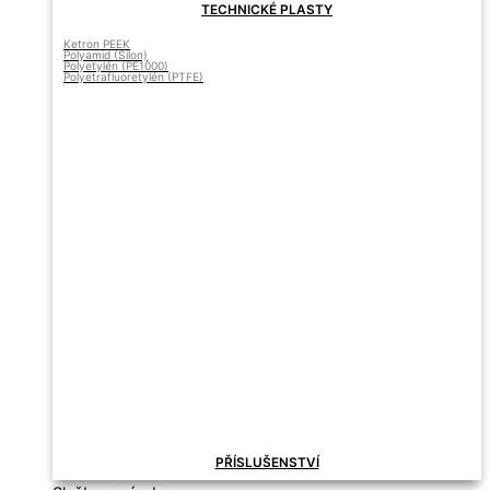
TECHNICKÉ PLASTY
Ketron PEEK
Polyamid (Silon)
Polyetylén (PE1000)
Polyetrafluoretylén (PTFE)
PŘÍSLUŠENSTVÍ