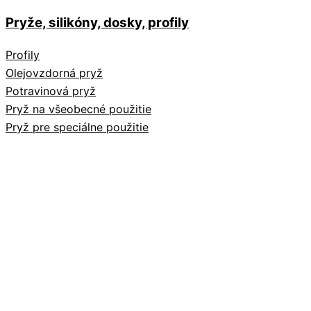
Pryže, silikóny, dosky, profily
Profily
Olejovzdorná pryž
Potravinová pryž
Pryž na všeobecné použitie
Pryž pre speciálne použitie